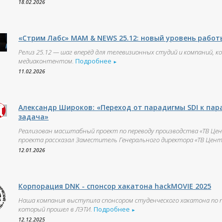
18.02.2026
«Стрим Лабс» MAM & NEWS 25.12: новый уровень работ
Релиз 25.12 — шаг вперёд для телевизионных студий и компаний
медиаконтентом.
Подробнее
►
11.02.2026
Александр Широков: «Переход от парадигмы SDI к па
задача»
Реализован масштабный проект по переводу производства «ТВ Цен
проекта рассказал Заместитель Генерального директора «ТВ Центр»
12.01.2026
Корпорация DNK - спонсор хакатона hackMOVIE 2025
Наша компания выступила спонсором студенческого хакатона по 
который прошел в ЛЭТИ.
Подробнее
►
12.12.2025