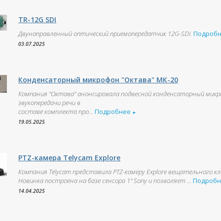
TR-12G SDI
Двунаправленный оптический приемопередатчик 12G-SDI.
Подроб
03.07.2025
Конденсаторный микрофон "Октава" МК-20
Компания "Октава" анонсировала подвесной конденсаторный микро
звукопередачи речи в
составе комплекта про...
Подробнее
►
19.05.2025
PTZ-камера Telycam Explore
Компания Telycam представила PTZ-камеру Explore вещательного кл
Новинка построена на базе сенсора 1" Sony и позволяет ...
Подроб
14.04.2025