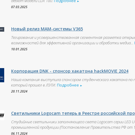
дебют модели LDX 180.
Подробнее
►
07.03.2025
Новый релиз МАМ-системы V365
Тегирование и усовершенствованная сегментная разметка откры
возможностей для эффективной организации и обработки медиа...
10.01.2025
Корпорация DNK - спонсор хакатона hackMOVIE 2024
Наша компания выступила спонсором студенческого хакатона по 
который прошел в ЛЭТИ.
Подробнее
►
20.11.2024
Светильники Logocam теперь в Реестре российской пр
Cтудийные светильники заполняющего света Logocam серии LED U-l
промышленной продукции (Постановление Правительства РФ от 10
06.11.2024