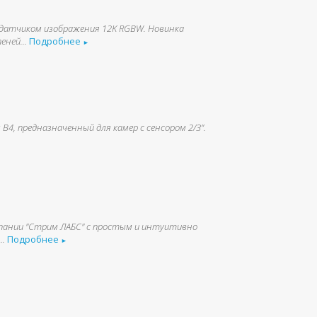
с датчиком изображения 12K RGBW. Новинка
ней...
Подробнее
►
B4, предназначенный для камер с сенсором 2/3”.
пании "Стрим ЛАБС" с простым и интуитивно
..
Подробнее
►