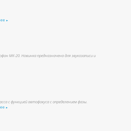
нее
►
фон МК-20. Новинка предназначена для звукозаписи и
асса c функцией автофокуса с определением фазы.
нее
►