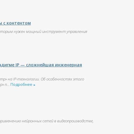
ы с контентом
, которым нужен мощный инструмент управления
радигме IP — сложнейшая инженерная
тр» на IP-технологии. Об особенностях этого
 п...
Подробнее
►
применению нейронных сетей в видеопроизводстве,