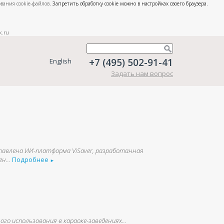
вания cookie-файлов
. Запретить обработку cookie можно в настройках своего браузера.
k.ru
+7 (495) 502-91-41
English
Задать нам вопрос
тавлена ИИ-платформа ViSaver, разработанная
н...
Подробнее
►
о использования в караоке-заведениях...