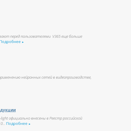
вают перед пользователями V365 еще больше
Подробнее
►
применению нейронных сетей в видеопроизводстве,
одукции
ight официально внесены в Реестр российской
...
Подробнее
►