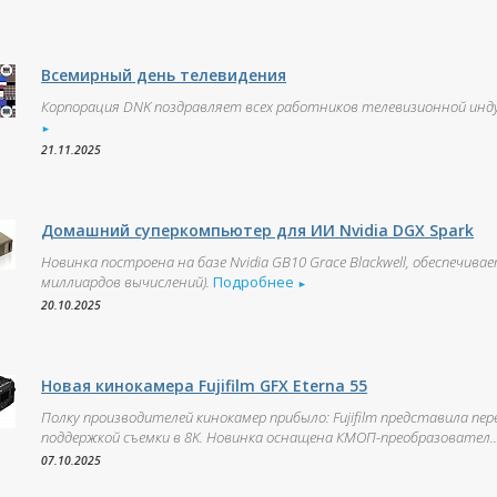
Всемирный день телевидения
Корпорация DNK поздравляет всех работников телевизионной инд
►
21.11.2025
Домашний суперкомпьютер для ИИ Nvidia DGX Spark
Новинка построена на базе Nvidia GB10 Grace Blackwell, обеспечи
миллиардов вычислений).
Подробнее
►
20.10.2025
Новая кинокамера Fujifilm GFX Eterna 55
Полку производителей кинокамер прибыло: Fujifilm представила пер
поддержкой съемки в 8K. Новинка оснащена КМОП-преобразовател..
07.10.2025