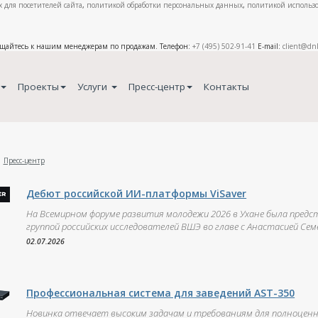
 для посетителей сайта
,
политикой обработки персональных данных
,
политикой использо
ащайтесь к нашим менеджерам по продажам. Телефон:
+7 (495) 502-91-41
E-mail:
client@dn
Проекты
Услуги
Пресс-центр
Контакты
Пресс-центр
Дебют российской ИИ-платформы ViSaver
На Всемирном форуме развития молодежи 2026 в Ухане была предс
группой российских исследователей ВШЭ во главе с Анастасией Семе
02.07.2026
Профессиональная система для заведений AST-350
Новинка отвечает высоким задачам и требованиям для полноценног