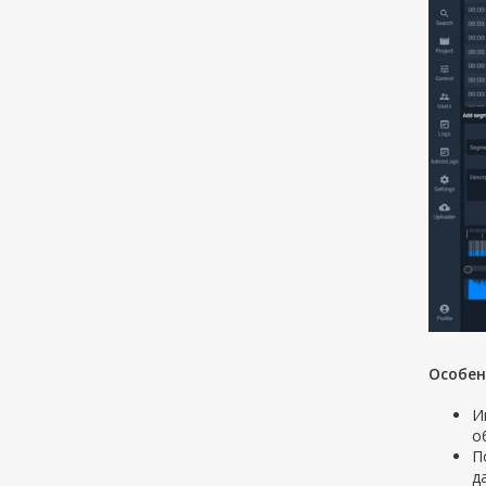
Особен
И
о
П
д