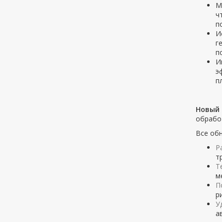
М
ч
п
И
г
п
И
э
п
Новый 
обрабо
Все об
Р
т
Т
м
П
р
У
а