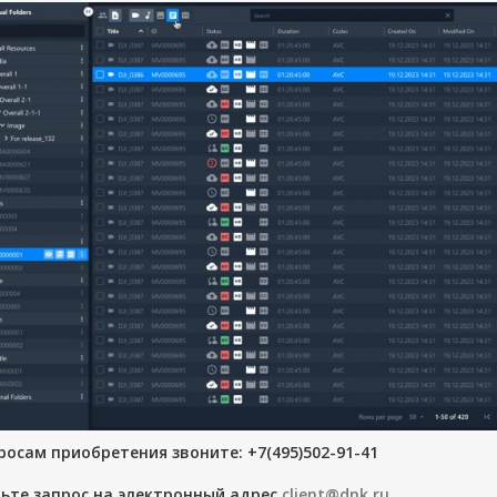
росам приобретения звоните: +7(495)502-91-41
ьте запрос на электронный адрес
client@dnk.ru