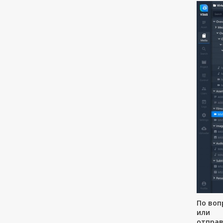
По воп
или
отправ