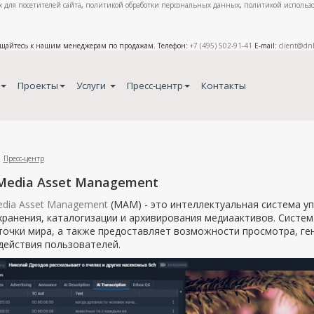
 для посетителей сайта
,
политикой обработки персональных данных
,
политикой использо
ащайтесь к нашим менеджерам по продажам. Телефон:
+7 (495) 502-91-41
E-mail:
client@dn
Проекты
Услуги
Пресс-центр
Контакты
Пресс-центр
Media Asset Management
edia Asset Management
(МАМ) - это интеллектуальная система у
хранения, каталогизации и архивирования медиаактивов. Систе
очки мира, а также предоставляет возможности просмотра, ге
действия пользователей.