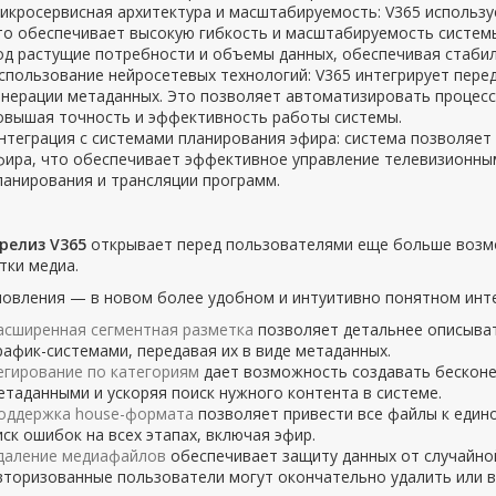
икросервисная архитектура и масштабируемость: V365 использу
то обеспечивает высокую гибкость и масштабируемость системы
од растущие потребности и объемы данных, обеспечивая стабил
спользование нейросетевых технологий: V365 интегрирует пере
енерации метаданных. Это позволяет автоматизировать процесс
овышая точность и эффективность работы системы.
нтеграция с системами планирования эфира: система позволяет
фира, что обеспечивает эффективное управление телевизионны
ланирования и трансляции программ.
релиз V365
открывает перед пользователями еще больше возм
тки медиа.
новления — в новом более удобном и интуитивно понятном инт
асширенная сегментная разметка
позволяет детальнее описыват
рафик-системами, передавая их в виде метаданных.
егирование по категориям
дает возможность создавать бесконе
етаданными и ускоряя поиск нужного контента в системе.
оддержка house-формата
позволяет привести все файлы к едино
иск ошибок на всех этапах, включая эфир.
даление медиафайлов
обеспечивает защиту данных от случайной
вторизованные пользователи могут окончательно удалить или в