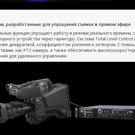
и, разработанные для упрощения съемок в прямом эфире
льные функции упрощают работу в режиме реального времени, о
орного устройства через гарнитуру. Система Total Level Contro
ение диафрагмой, коэффициентом усиления и затвором. С помо
твами, как PTZ-камера, а также обеспечивать высокоскоростну
ния для удаленного управления.