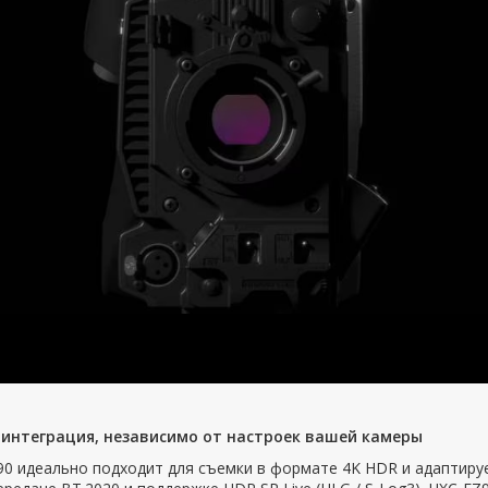
 интеграция, независимо от настроек вашей камеры
0 идеально подходит для съемки в формате 4K HDR и адаптиру