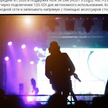
редаче BT.2020 и поддержке HDR SR Live (HLG / S-Log3). HXC-F
через подключение 12G-SDI для автономного использования. Бо
водной сети и записывать напрямую с помощью аксессуаров сто