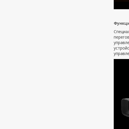
Функци
Специа
перегов
управл
устройс
управле