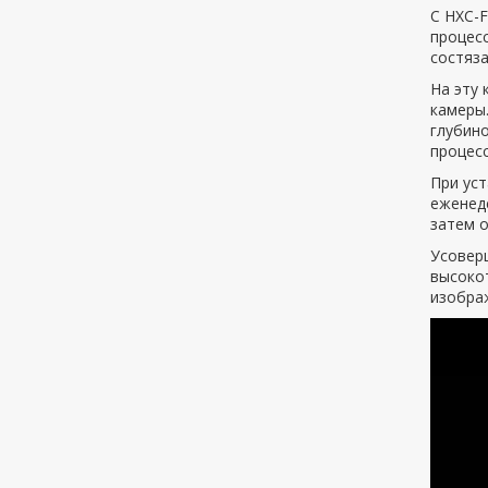
С HXC-
процесс
состяза
На эту
камеры.
глубино
процес
При ус
еженеде
затем о
Усовер
высоко
изобра