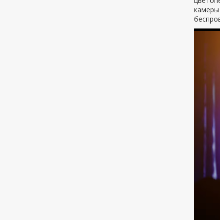
цветопе
камеры 
беспро