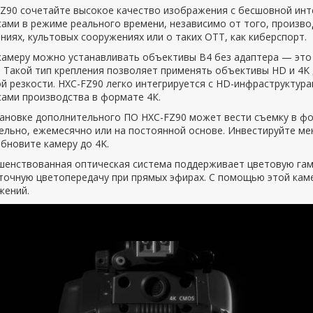
FZ90 сочетайте высокое качество изображения с бесшовной инт
ами в режиме реального времени, независимо от того, произво
ниях, культовых сооружениях или о таких ОТТ, как киберспорт.
 камеру можно устанавливать объективы B4 без адаптера — эт
 Такой тип крепления позволяет применять объективы HD и 4K
й резкости. HXC-FZ90 легко интегрируется с НD-инфраструктура
сами производства в формате 4К.
тановке дополнительного ПО HXC-FZ90 может вести съемку в ф
льно, ежемесячно или на постоянной основе. Инвестируйте мен
бновите камеру до 4K.
шенствованная оптическая система поддерживает цветовую гамм
точную цветопередачу при прямых эфирах. С помощью этой кам
жений.