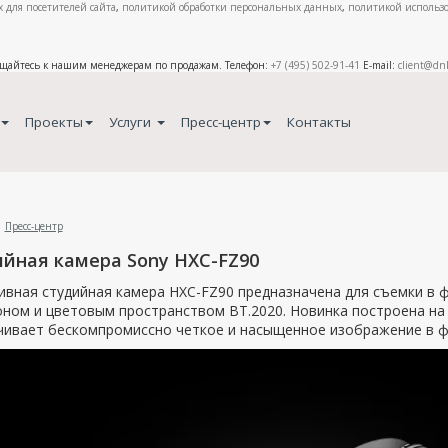
 для посетителей сайта
,
политикой обработки персональных данных
,
политикой использо
ащайтесь к нашим менеджерам по продажам. Телефон:
+7 (495) 502-91-41
E-mail:
client@dn
Проекты
Услуги
Пресс-центр
Контакты
Пресс-центр
йная камера Sony HXC-FZ90
вная студийная камера HXC-FZ90 предназначена для съемки в ф
ном и цветовым пространством BT.2020. Новинка построена на 
чивает бескомпромиссно четкое и насыщенное изображение в фо