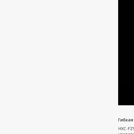
Гибкая
HXC-FZ9