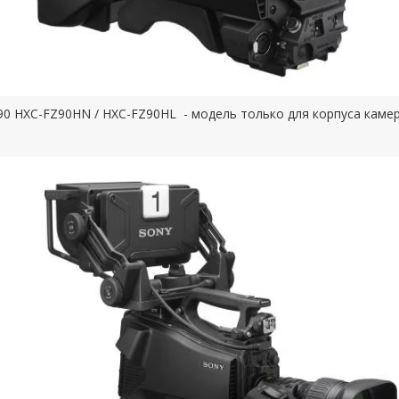
90 HXC-FZ90HN / HXC-FZ90HL - модель только для корпуса каме