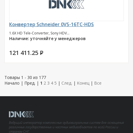
Конвертер Schneider 0VS-16TC-HDS
1.6X HD Tele-Converter, Sony HDV...
Наличие: уточняйте у менеджеров
121 411.25
P
Товары 1 - 30 из 177
Начало | Пред. |
1
2
3
4
5
|
След.
|
Конец
|
Все
Ведущий интегратор комплексных аудиовизуальных систем для оснащения
различных государственных и частных медиаобъектов по всей России и
странам СНГ.