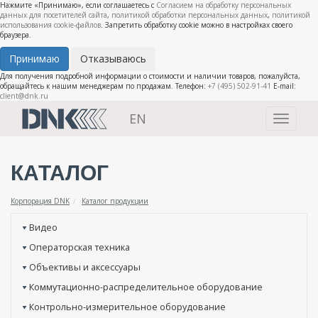
Нажмите «Принимаю», если соглашаетесь с
Согласием на обработку персональных
данных для посетителей сайта
,
политикой обработки персональных данных
,
политикой
использования cookie-файлов
. Запретить обработку cookie можно в настройках своего
браузера.
Принимаю
Отказываюсь
Для получения подробной информации о стоимости и наличии товаров, пожалуйста,
обращайтесь к нашим менеджерам по продажам. Телефон:
+7 (495) 502-91-41
E-mail:
client@dnk.ru
EN
Toggle
navigati
КАТАЛОГ
Корпорация DNK
Каталог продукции
Видео
Операторская техника
Объективы и аксессуары
Коммутационно-распределительное оборудование
Контрольно-измерительное оборудование