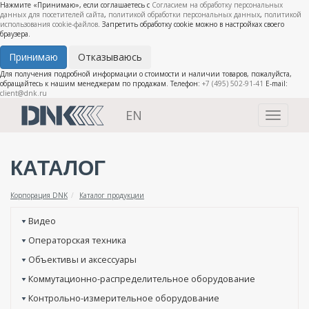
Нажмите «Принимаю», если соглашаетесь с
Согласием на обработку персональных
данных для посетителей сайта
,
политикой обработки персональных данных
,
политикой
использования cookie-файлов
. Запретить обработку cookie можно в настройках своего
браузера.
Принимаю
Отказываюсь
Для получения подробной информации о стоимости и наличии товаров, пожалуйста,
обращайтесь к нашим менеджерам по продажам. Телефон:
+7 (495) 502-91-41
E-mail:
client@dnk.ru
EN
Toggle
navigati
КАТАЛОГ
Корпорация DNK
Каталог продукции
Видео
Операторская техника
Объективы и аксессуары
Коммутационно-распределительное оборудование
Контрольно-измерительное оборудование