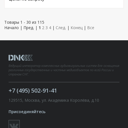
Товары 1 - 30 из 115
Начало | Пред. |
1
2
3
4
|
След.
|
Конец
|
Все
Ведущий интегратор комплексных аудиовизуальных систем для оснащения
различных государственных и частных медиаобъектов по всей России и
странам СНГ.
+7 (495) 502-91-41
129515, Москва, ул. Академика Королёва, д.10
Присоединяйтесь