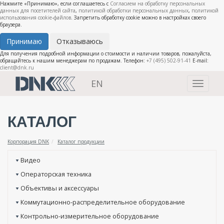
Нажмите «Принимаю», если соглашаетесь с
Согласием на обработку персональных
данных для посетителей сайта
,
политикой обработки персональных данных
,
политикой
использования cookie-файлов
. Запретить обработку cookie можно в настройках своего
браузера.
Принимаю
Отказываюсь
Для получения подробной информации о стоимости и наличии товаров, пожалуйста,
обращайтесь к нашим менеджерам по продажам. Телефон:
+7 (495) 502-91-41
E-mail:
client@dnk.ru
EN
Toggle
navigati
КАТАЛОГ
Корпорация DNK
Каталог продукции
Видео
Операторская техника
Объективы и аксессуары
Коммутационно-распределительное оборудование
Контрольно-измерительное оборудование