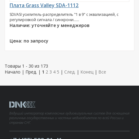
Плата Grass Valley SDA-1112
SDI/ASI усилитель-распределитель "1 в 9" с эквализацией, с
регулировкой сигнала / синхрони......
Наличие: уточняйте у менеджеров
Цена: по запросу
Товары 1 - 30 из 173
Начало | Пред. |
1
2
3
4
5
|
След.
|
Конец
|
Все
Ведущий интегратор комплексных аудиовизуальных систем для оснащения
различных государственных и частных медиаобъектов по всей России и
странам СНГ.