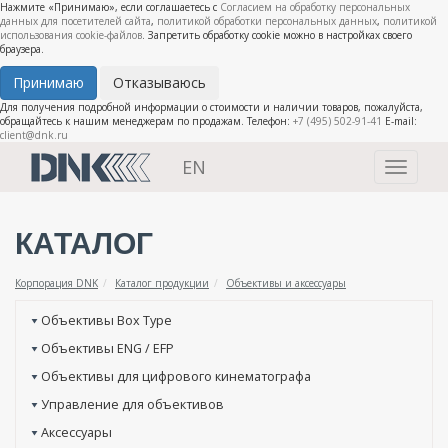
Нажмите «Принимаю», если соглашаетесь с
Согласием на обработку персональных
данных для посетителей сайта
,
политикой обработки персональных данных
,
политикой
использования cookie-файлов
. Запретить обработку cookie можно в настройках своего
браузера.
Принимаю
Отказываюсь
Для получения подробной информации о стоимости и наличии товаров, пожалуйста,
обращайтесь к нашим менеджерам по продажам. Телефон:
+7 (495) 502-91-41
E-mail:
client@dnk.ru
EN
Toggle
navigati
КАТАЛОГ
Корпорация DNK
Каталог продукции
Объективы и аксессуары
Объективы Box Type
Объективы ENG / EFP
Объективы для цифрового кинематографа
Управление для объективов
Аксессуары