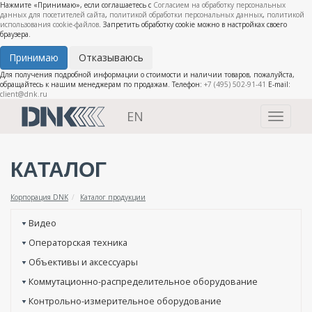
Нажмите «Принимаю», если соглашаетесь с
Согласием на обработку персональных
данных для посетителей сайта
,
политикой обработки персональных данных
,
политикой
использования cookie-файлов
. Запретить обработку cookie можно в настройках своего
браузера.
Принимаю
Отказываюсь
Для получения подробной информации о стоимости и наличии товаров, пожалуйста,
обращайтесь к нашим менеджерам по продажам. Телефон:
+7 (495) 502-91-41
E-mail:
client@dnk.ru
EN
Toggle
navigati
КАТАЛОГ
Корпорация DNK
Каталог продукции
Видео
Операторская техника
Объективы и аксессуары
Коммутационно-распределительное оборудование
Контрольно-измерительное оборудование