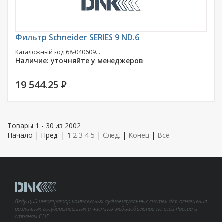
Фильтр Schneider SERIES 9 ND.6
Каталожный код 68-040609...
Наличие: уточняйте у менеджеров
19 544.25
P
Товары 1 - 30 из 2002
Начало | Пред. |
1
2
3
4
5
|
След.
|
Конец
|
Все
Ведущий интегратор комплексных аудиовизуальных систем для оснащения
различных государственных и частных медиаобъектов по всей России и
странам СНГ.