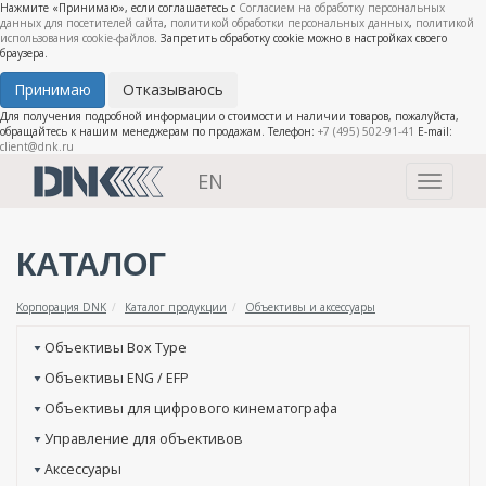
Нажмите «Принимаю», если соглашаетесь с
Согласием на обработку персональных
данных для посетителей сайта
,
политикой обработки персональных данных
,
политикой
использования cookie-файлов
. Запретить обработку cookie можно в настройках своего
браузера.
Принимаю
Отказываюсь
Для получения подробной информации о стоимости и наличии товаров, пожалуйста,
обращайтесь к нашим менеджерам по продажам. Телефон:
+7 (495) 502-91-41
E-mail:
client@dnk.ru
EN
Toggle
navigati
КАТАЛОГ
Корпорация DNK
Каталог продукции
Объективы и аксессуары
Объективы Box Type
Объективы ENG / EFP
Объективы для цифрового кинематографа
Управление для объективов
Аксессуары