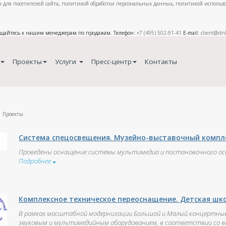
 для посетителей сайта
,
политикой обработки персональных данных
,
политикой использо
ащайтесь к нашим менеджерам по продажам. Телефон:
+7 (495) 502-91-41
E-mail:
client@dn
Проекты
Услуги
Пресс-центр
Контакты
Проекты
Система спецосвещения. Музейно-выставочный компле
Проведены оснащение системы мультимедиа и постановочного осв
Подробнее
►
Комплексное техническое переоснащение. Детская шко
В рамках масштабной модернизации Большой и Малый концертные
звуковым и мультимедийным оборудованием, в соответствии со вс