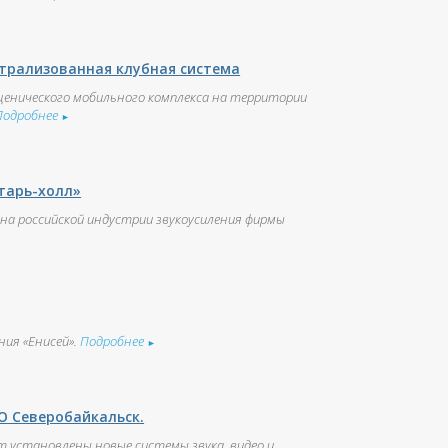
трализованная клубная система
сценического мобильного комплекса на территории
Подробнее
►
тарь-холл»
ана российской индустрии звукоусиления фирмы
ния «Енисей».
Подробнее
►
О Северобайкальск.
ст установлены новые системы звука, видео и