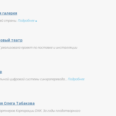
я галерея
зей страны.
Подробнее
►
довый театр
K реализовала проект по поставке и инсталляции
р
ьной цифровой системы синхроперевода...
Подробнее
я Олега Табакова
партнеров Корпорации DNK. За годы плодотворного