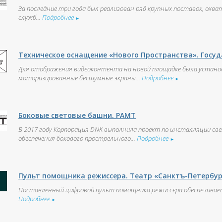
За последние три года был реализован ряд крупных поставок, охв
служб...
Подробнее
►
Техническое оснащение «Нового Пространства». Госу
Для отображения видеоконтента на новой площадке была установ
моторизированные бесшумные экраны...
Подробнее
►
Боковые световые башни. РАМТ
В 2017 году Корпорация DNK выполнила проект по инсталляции св
обеспечения бокового прострельного...
Подробнее
►
Пульт помощника режиссера. Театр «Санктъ-Петербур
Поставленный цифровой пульт помощника режиссера обеспечивает
Подробнее
►