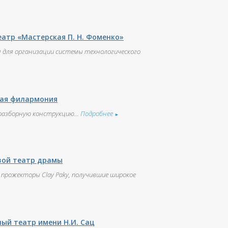
еатр «Мастерская П. Н. Фоменко»
 для организации системы технологического
ная филармония
разборную конструкцию...
Подробнее
►
вой театр драмы
прожекторы Clay Paky, получившие широкое
ый театр имени Н.И. Сац