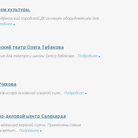
дом культуры.
ёрмозский городской ДК оснащён оборудованием для
робнее
►
вский театр Олега Табакова
ия для театра и школы Олега Табакова...
Подробнее
►
 Чехова
жиссера основной и малой сцен...
Подробнее
►
но-деловой центр Салехарда
 механика верхней сцены. Применены самые
осветит...
Подробнее
►