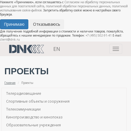
Нажмите «Принимаю», если соглашаетесь с
Согласием на обработку персональных
данных для посетителей сайта
,
политикой обработки персональных данных
,
политикой
использования cookie-файлов
. Запретить обработку cookie можно в настройках своего
браузера.
Принимаю
Отказываюсь
Для получения подробной информации о стоимости и наличии товаров, пожалуйста,
обращайтесь к нашим менеджерам по продажам. Телефон:
+7 (495) 502-91-41
E-mail:
client@dnk.ru
EN
Toggle
navigati
ПРОЕКТЫ
Главная
Проекты
Телерадиовещание
Спортивные объекты и сооружения
Телекоммуникации
Кинопроизводство и кинопоказ
Образовательные учреждения