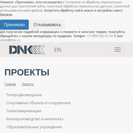
Нажмите «Принимаю», если соглашаетесь с
Согласием на обработку персональных
данных для посетителей сайта
,
политикой обработки персональных данных
,
политикой
использования cookie-файлов
. Запретить обработку cookie можно в настройках своего
браузера.
Принимаю
Отказываюсь
Для получения подробной информации о стоимости и наличии товаров, пожалуйста,
обращайтесь к нашим менеджерам по продажам. Телефон:
+7 (495) 502-91-41
E-mail:
client@dnk.ru
EN
Toggle
navigati
ПРОЕКТЫ
Главная
Проекты
Телерадиовещание
Спортивные объекты и сооружения
Телекоммуникации
Кинопроизводство и кинопоказ
Образовательные учреждения