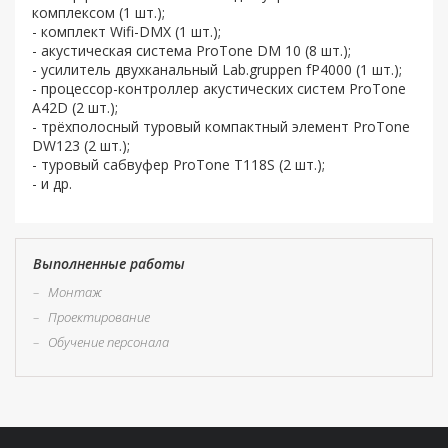
комплексом (1 шт.);
- комплект Wifi-DMX (1 шт.);
- акустическая система ProTone DM 10 (8 шт.);
- усилитель двухканальный Lab.gruppen fP4000 (1 шт.);
- процессор-контроллер акустических систем ProTone
A42D (2 шт.);
- трёхполосный туровый компактный элемент ProTone
DW123 (2 шт.);
- туровый сабвуфер ProTone T118S (2 шт.);
- и др.
Выполненные работы
–
Монтаж
–
Проектирование
–
Обучение персонала