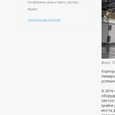
Конференц-залы и пресс-центры
Музеи
Показать все проекты
Всего 1
Корпора
Немиро
успешн
В 2016
оборудо
светоот
крайне
моста д