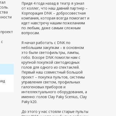
тал
Придя 4 года назад в театр я узнал
соль.
от коллег, что наш давний партнер –
ства
Корпорация DNK – добросовестная
жности
компания, которая всегда помогает и
идет навстречу нашим пожеланиям
по любым, даже самым сложным
 проект
вопросам.
 с
Я начал работать с DNK по
небольшим закупкам – в основном
это были светофильтры, лампы,
гобо. Вскоре DNK помогли нам с
крупной покупкой светодиодных
голов для одного из спектаклей.
Первый наш совместный большой
проект – покупка пультов, системы
ряд
управления светом, профильных
галогеновых приборов и
интеллектуального оборудования, а
именно: голов Сlay Paky Scenius, Clay
Paky k20.
До этого у нас стояли старые пульты