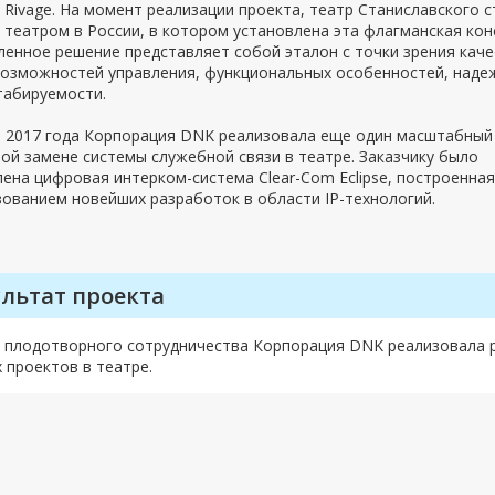
Rivage. На момент реализации проекта, театр Станиславского с
театром в России, в котором установлена эта флагманская кон
енное решение представляет собой эталон с точки зрения каче
 возможностей управления, функциональных особенностей, наде
табируемости.
е 2017 года Корпорация DNK реализовала еще один масштабный
ой замене системы служебной связи в театре. Заказчику было
ена цифровая интерком-система Clear-Com Eclipse, построенная
ованием новейших разработок в области IP-технологий.
ультат проекта
ы плодотворного сотрудничества Корпорация DNK реализовала 
 проектов в театре.