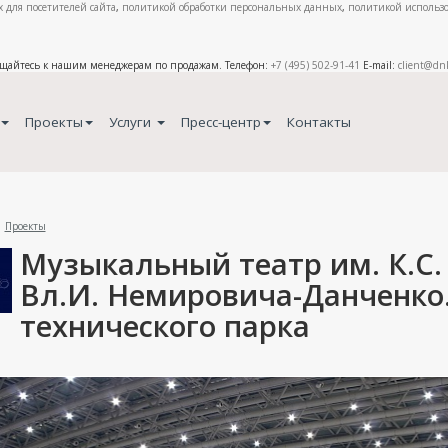
 для посетителей сайта
,
политикой обработки персональных данных
,
политикой использо
ащайтесь к нашим менеджерам по продажам. Телефон:
+7 (495) 502-91-41
E-mail:
client@dn
Проекты
Услуги
Пресс-центр
Контакты
Проекты
Музыкальный театр им. К.С.
Вл.И. Немировича-Данченко
технического парка