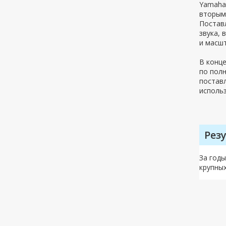
Yamaha 
вторым 
Поставл
звука,
и масш
В конц
по полн
поставл
использ
Рез
За год
крупных