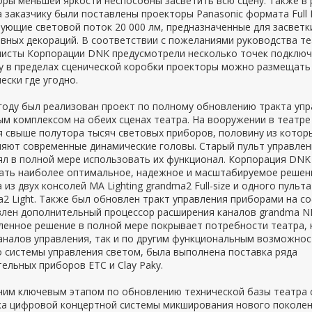
ры меньшей яркости неспособны засветить всю сцену. Также в 
 заказчику были поставлены проекторы Panasonic формата Full 
ующие световой поток 20 000 лм, предназначенные для засветк
вных декораций. В соответствии с пожеланиями руководства те
листы Корпорации DNK предусмотрели несколько точек подключ
у в пределах сценической коробки проекторы можно размещать
ески где угодно.
году был реализован проект по полному обновлению тракта уп
м комплексом на обеих сценах театра. На вооружении в театре
я свыше полутора тысяч световых приборов, половину из котор
ляют современные динамические головы. Старый пульт управлен
ял в полной мере использовать их функционал. Корпорация DNK
ать наиболее оптимальное, надежное и масштабируемое решен
 из двух консолей MA Lighting grandma2 Full-size и одного пульта
2 Light. Также был обновлен тракт управления приборами на с
влен дополнительный процессор расширения каналов grandma N
енное решение в полной мере покрывает потребности театра, 
аналов управления, так и по другим функциональным возможнос
 системы управления светом, была выполнена поставка ряда
ельных приборов ETC и Clay Paky.
ним ключевым этапом по обновлению технической базы театра 
ка цифровой концертной системы микширования нового поколен