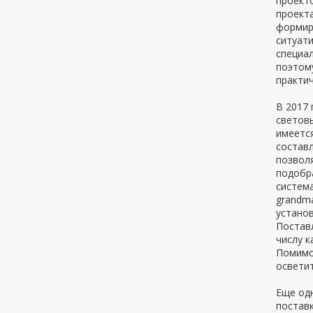
проекто
проекта
формир
ситуати
специа
поэтом
практич
В 2017 
световы
имеетс
состав
позвол
подобр
система
grandma
устано
Поставл
числу к
Помимо
осветит
Еще од
постав