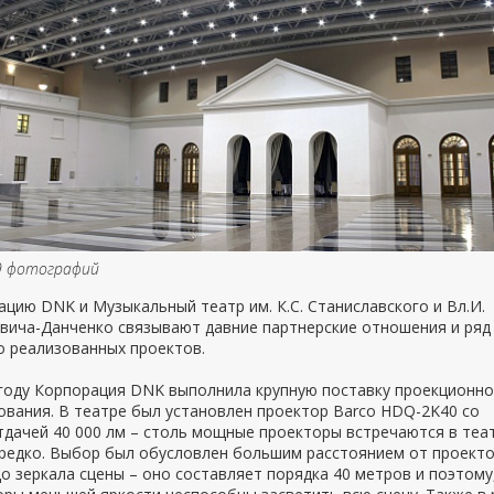
9 фотографий
цию DNK и Музыкальный театр им. К.С. Станиславского и Вл.И.
вича-Данченко связывают давние партнерские отношения и ряд
о реализованных проектов.
 году Корпорация DNK выполнила крупную поставку проекционно
вания. В театре был установлен проектор Barco HDQ-2K40 со
дачей 40 000 лм – столь мощные проекторы встречаются в теа
 редко. Выбор был обусловлен большим расстоянием от проект
о зеркала сцены – оно составляет порядка 40 метров и поэтому