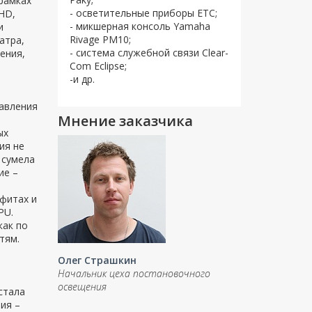
рамках
- осветительные приборы ETC;
HD,
- микшерная консоль Yamaha
и
Rivage PM10;
атра,
- система служебной связи Clear-
ения,
Com Eclipse;
-и др.
равления
Мнение заказчика
ых
ия не
 сумела
ие –
офитах и
PU.
как по
тям.
Олег Страшкин
Начальник цеха постановочного
освещения
стала
ия –