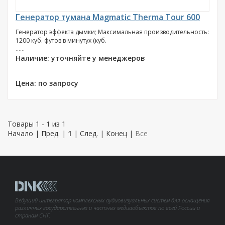
Генератор тумана Magmatic Therma Tour 600
Генератор эффекта дымки; Максимальная производительность:
1200 куб. футов в минутуx (куб.
......
Наличие: уточняйте у менеджеров
Цена: по запросу
Товары 1 - 1 из 1
Начало | Пред. |
1
| След. | Конец
|
Все
Ведущий интегратор комплексных аудиовизуальных систем для оснащения
различных государственных и частных медиаобъектов по всей России и
странам СНГ.