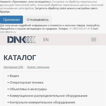
Нажмите «Принимаю», если соглашаетесь с
Согласием на обработку персональных
данных для посетителей сайта
,
политикой обработки персональных данных
,
политикой
использования cookie-файлов
. Запретить обработку cookie можно в настройках своего
браузера.
Принимаю
Отказываюсь
Для получения подробной информации о стоимости и наличии товаров, пожалуйста,
обращайтесь к нашим менеджерам по продажам. Телефон:
+7 (495) 502-91-41
E-mail:
client@dnk.ru
EN
Toggle
navigati
КАТАЛОГ
Корпорация DNK
Каталог продукции
Видео
Операторская техника
Объективы и аксессуары
Коммутационно-распределительное оборудование
Контрольно-измерительное оборудование