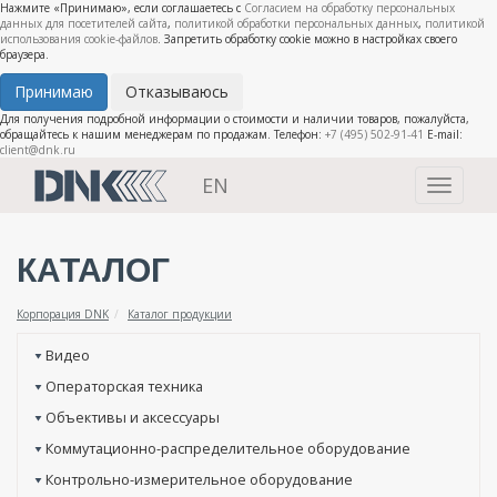
Нажмите «Принимаю», если соглашаетесь с
Согласием на обработку персональных
данных для посетителей сайта
,
политикой обработки персональных данных
,
политикой
использования cookie-файлов
. Запретить обработку cookie можно в настройках своего
браузера.
Принимаю
Отказываюсь
Для получения подробной информации о стоимости и наличии товаров, пожалуйста,
обращайтесь к нашим менеджерам по продажам. Телефон:
+7 (495) 502-91-41
E-mail:
client@dnk.ru
EN
Toggle
navigati
КАТАЛОГ
Корпорация DNK
Каталог продукции
Видео
Операторская техника
Объективы и аксессуары
Коммутационно-распределительное оборудование
Контрольно-измерительное оборудование