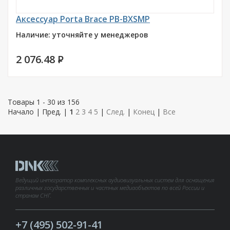
Аксессуар Porta Brace PB-BXSMP
Наличие: уточняйте у менеджеров
2 076.48
P
Товары 1 - 30 из 156
Начало | Пред. |
1
2
3
4
5
|
След.
|
Конец
|
Все
Ведущий интегратор комплексных аудиовизуальных систем для оснащения
различных государственных и частных медиаобъектов по всей России и
странам СНГ.
+7 (495) 502-91-41