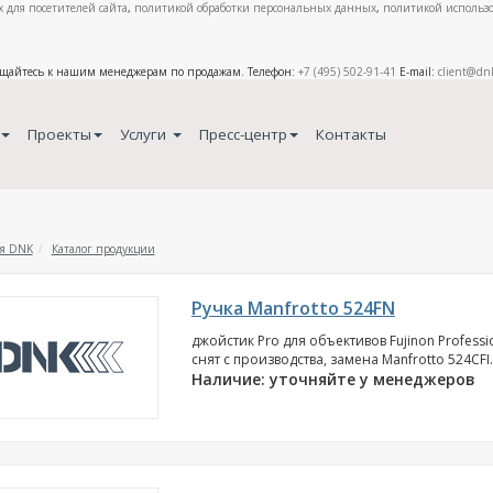
 для посетителей сайта
,
политикой обработки персональных данных
,
политикой использо
ащайтесь к нашим менеджерам по продажам. Телефон:
+7 (495) 502-91-41
E-mail:
client@dn
Проекты
Услуги
Пресс-центр
Контакты
я DNK
Каталог продукции
Ручка Manfrotto 524FN
джойстик Pro для объективов Fujinon Professio
cнят с производства, замена Manfrotto 524CFI..
Наличие: уточняйте у менеджеров