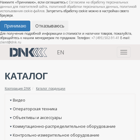
Нажмите «Принимаю», если соглашаетесь с
Согласием на обработку персональных
данных для посетителей сайта
,
политикой обработки персональных данных
,
политикой
использования cookie-файлов
. Запретить обработку cookie можно в настройках своего
браузера.
Принимаю
Отказываюсь
Для получения подробной информации о стоимости и наличии товаров, пожалуйста,
обращайтесь к нашим менеджерам по продажам. Телефон:
+7 (495) 502-91-41
E-mail:
client@dnk.ru
EN
Toggle
navigati
КАТАЛОГ
Корпорация DNK
Каталог продукции
Видео
Операторская техника
Объективы и аксессуары
Коммутационно-распределительное оборудование
Контрольно-измерительное оборудование