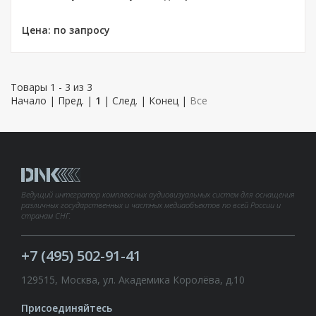
Цена: по запросу
Товары 1 - 3 из 3
Начало | Пред. |
1
| След. | Конец
|
Все
Ведущий интегратор комплексных аудиовизуальных систем для оснащения
различных государственных и частных медиаобъектов по всей России и
странам СНГ.
+7 (495) 502-91-41
129515, Москва, ул. Академика Королёва, д.10
Присоединяйтесь