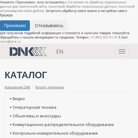
Нажмите «Принимаю», если соглашаетесь с
Согласием на обработку персональных
данных для посетителей сайта
,
политикой обработки персональных данных
,
политикой
использования cookie-файлов
. Запретить обработку cookie можно в настройках своего
браузера.
Принимаю
Отказываюсь
Для получения подробной информации о стоимости и наличии товаров, пожалуйста,
обращайтесь к нашим менеджерам по продажам. Телефон:
+7 (495) 502-91-41
E-mail:
client@dnk.ru
EN
Toggle
navigati
КАТАЛОГ
Корпорация DNK
Каталог продукции
Видео
Операторская техника
Объективы и аксессуары
Коммутационно-распределительное оборудование
Контрольно-измерительное оборудование