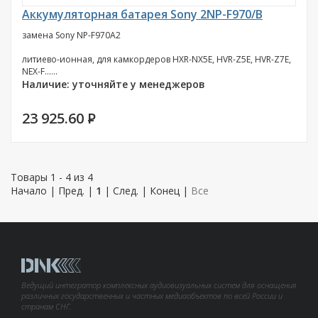
Аккумуляторная батарея Sony 2NP-F970/B
замена Sony NP-F970A2
литиево-ионная, для камкордеров HXR-NX5E, HVR-Z5E, HVR-Z7E,
NEX-F......
Наличие: уточняйте у менеджеров
23 925.60
P
Товары 1 - 4 из 4
Начало | Пред. |
1
| След. | Конец
|
Все
Ведущий интегратор комплексных аудиовизуальных систем для оснащения
различных государственных и частных медиаобъектов по всей России и
странам СНГ.