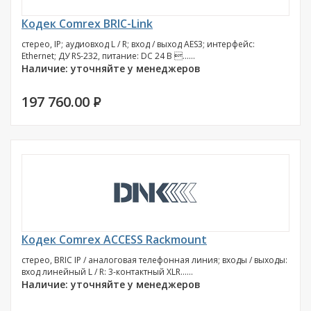
Кодек Comrex BRIC-Link
стерео, IP; аудиовход L / R; вход / выход AES3; интерфейс:
Ethernet; ДУ RS-232, питание: DС 24 В ......
Наличие: уточняйте у менеджеров
197 760.00
P
Кодек Comrex ACCESS Rackmount
стерео, BRIC IP / аналоговая телефонная линия; входы / выходы:
вход линейный L / R: 3-контактный XLR......
Наличие: уточняйте у менеджеров