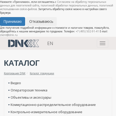
Нажмите «Принимаю», если соглашаетесь с
Согласием на обработку персональных
данных для посетителей сайта
,
политикой обработки персональных данных
,
политикой
использования cookie-файлов
. Запретить обработку cookie можно в настройках своего
браузера.
Принимаю
Отказываюсь
Для получения подробной информации о стоимости и наличии товаров, пожалуйста,
обращайтесь к нашим менеджерам по продажам. Телефон:
+7 (495) 502-91-41
E-mail:
client@dnk.ru
EN
Toggle
navigati
КАТАЛОГ
Корпорация DNK
Каталог продукции
Видео
Операторская техника
Объективы и аксессуары
Коммутационно-распределительное оборудование
Контрольно-измерительное оборудование