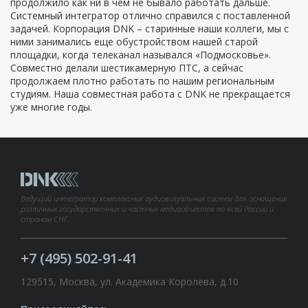
продолжило как ни в чем не бывало работать дальше.
Системный интегратор отлично справился с поставленной
задачей. Корпорация DNK – старинные наши коллеги, мы с
ними занимались еще обустройством нашей старой
площадки, когда телеканал назывался «Подмосковье».
Совместно делали шестикамерную ПТС, а сейчас
продолжаем плотно работать по нашим региональным
студиям. Наша совместная работа с DNK не прекращается
уже многие годы.
Ведущий интегратор комплексных аудиовизуальных систем для оснащения
различных государственных и частных медиаобъектов по всей России и
странам СНГ.
+7 (495) 502-91-41
129515, Москва, ул. Академика Королёва, д.10