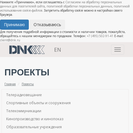
Нажмите «Принимаю», если соглашаетесь с
Согласием на обработку персональных
данных для посетителей сайта
,
политикой обработки персональных данных
,
политикой
использования cookie-файлов
. Запретить обработку cookie можно в настройках своего
браузера.
Принимаю
Отказываюсь
Для получения подробной информации о стоимости и наличии товаров, пожалуйста,
обращайтесь к нашим менеджерам по продажам. Телефон:
+7 (495) 502-91-41
E-mail:
client@dnk.ru
EN
Toggle
navigati
ПРОЕКТЫ
Главная
Проекты
Телерадиовещание
Спортивные объекты и сооружения
Телекоммуникации
Кинопроизводство и кинопоказ
Образовательные учреждения