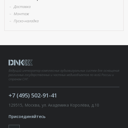
–
Доставка
–
Монтаж
–
Пуско-наладка
Ведущий интегратор комплексных аудиовизуальных систем для оснащения
различных государственных и частных медиаобъектов по всей России и
странам СНГ.
+7 (495) 502-91-41
129515, Москва, ул. Академика Королёва, д.10
Присоединяйтесь