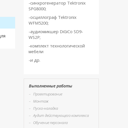
-синхрогенератор Tektronix
SPG8000;
-осциллограф Tektronix
WFM5200;
-аудиомикшер DiGiCo SD9-
для
WS2P;
-комплект технологической
мебели
-и др.
Выполненные работы
–
Проектирование
–
Монтаж
–
Пуско-наладка
–
Аудит действующего комплекса
–
Обучение персонала