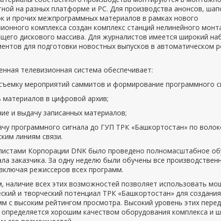
ной на разных платформе и PC. Для производства анонсов, шап
ок и прочих межпрограммных материалов в рамках нового
зионного комплекса создан комплекс станций нелинейного монт
бщего дискового массива. Для журналистов имеется широкий на
ментов для подготовки новостных выпусков в автоматическом р
енная телевизионная система обеспечивает:
осъемку мероприятий саммитов и формирование программного с
ь материалов в цифровой архив;
ние и выдачу записанных материалов;
ачу программного сигнала до ГУП ТРК «Башкортостан» по волок
ким линиям связи.
листами Корпорации DNK было проведено полномасштабное об
ла заказчика. За одну неделю были обучены все производствен
включая режиссеров всех программ.
м, наличие всех этих возможностей позволяет использовать м
ский и творческий потенциал ТРК «Башкортостан» для создания
м с высоким рейтингом просмотра. Высокий уровень этих перед
 определяется хорошим качеством оборудования комплекса и 