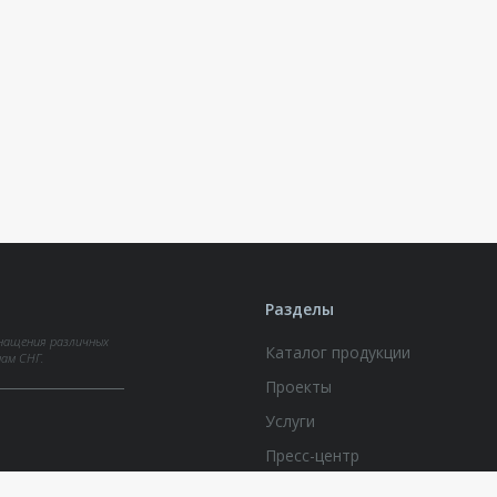
Разделы
нащения различных
Каталог продукции
нам СНГ.
Проекты
Услуги
Пресс-центр
Документы по вопросам обра