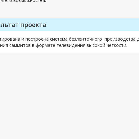
ом его возможностей.
ультат проекта
тирована и построена система безленточного
производства 
ния саммитов в формате телевидения высокой четкости.