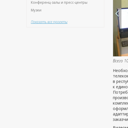
Конференц-залы и пресс-центры
Музеи
Показать все проекты
Всего 1
Необхо
телеко
в респ
к един
Потреб
произв
компле
оформле
адапти
заказчи
Видеом