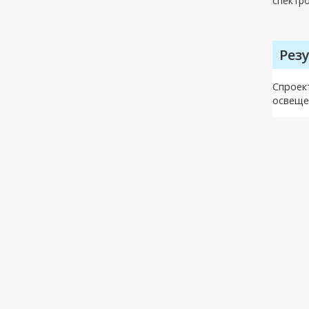
спектр
Рез
Спроек
освеще