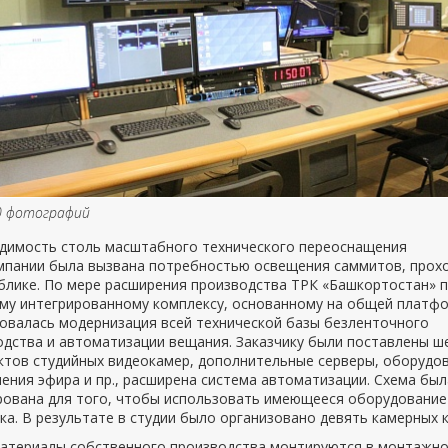
0 фотографий
димость столь масштабного технического переоснащения
мпании была вызвана потребностью освещения саммитов, прох
ублике. По мере расширения производства ТРК «Башкортостан» 
ому интегрированному комплексу, основанному на общей платфо
овалась модернизация всей технической базы безленточного
одства и автоматизации вещания. Заказчику были поставлены ш
ктов студийных видеокамер, дополнительные серверы, оборудо
ния эфира и пр., расширена система автоматизации. Схема был
рована для того, чтобы использовать имеющееся оборудование
ка. В результате в студии было организовано девять камерных 
атериалы собственного производства монтируются в монтажн