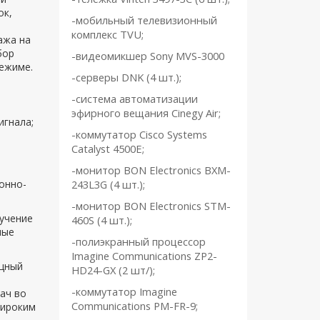
ок,
-мобильный телевизионный
комплекс
TVU;
ажа на
бор
-видеомикшер Sony MVS-3000
ежиме.
-серверы
DNK (4 шт.);
-система автоматизации
эфирного вещания Cinegy Air;
игнала;
-коммутатор Cisco Systems
Catalyst 4500E;
-монитор BON Electronics BXM-
онно-
243L3G (4 шт.);
-монитор BON Electronics STM-
учение
460S (4 шт.);
ные
-полиэкранный процессор
Imagine
Communications
ZP2-
ощный
HD24-GX (2 шт/);
-коммутатор
Imagine
ач во
Communications
PM-FR-9;
широким