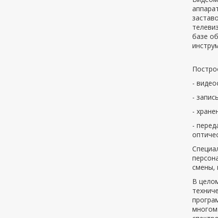
аппарат
застав
телеви
базе о
инстру
Постро
- виде
- запис
- хране
- перед
оптичес
Специа
персона
смены, 
В цело
техниче
програм
многом