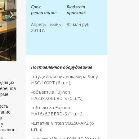
Срок
Бюджет
реализации:
проекта:
Апрель - июнь
95 млн руб.
2014 г.
Поставленное оборудование
-cтудийная видеокамера Sony
одящих
HSC-100RT (6 шт.);
перешла
-о
бъектив
Fujinon
рме.
HA
23
x
7.6
BERD
-
S
(5 шт.);
есть
-объектив
Fujinon
вание
HA
16
x
6.3
BERD
-
S
(1 шт.);
а
-штатив Vinten VB250-AP2 (6
 у
шт..);
каналов.
-тележка Vinten 3497-3С (6 шт.);
ой