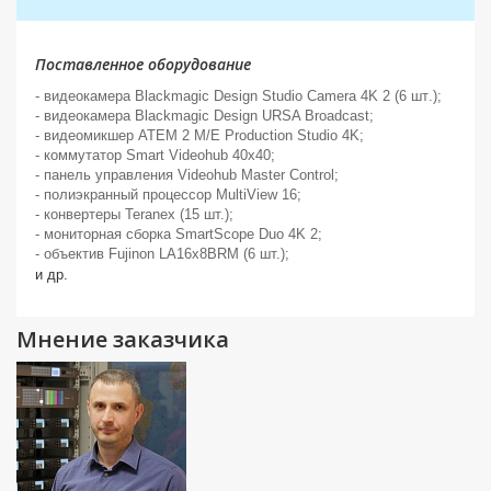
Поставленное оборудование
-
видеокамера
Blackmagic Design Studio Camera 4K 2 (6
шт
.);
-
видеокамера
Blackmagic Design URSA Broadcast;
-
видеомикшер
ATEM 2 M/E Production Studio 4K;
- коммутатор Smart Videohub 40x40;
-
панель
управления
Videohub Master Control;
- полиэкранный процессор MultiView 16;
- конвертеры
Teranex
(15 шт.);
- мониторная сборка SmartScope Duo 4K 2;
- объектив Fujinon LA16x8BRM (6 шт.);
и др.
Мнение заказчика