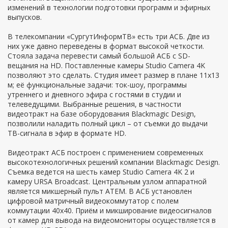
изменений в технологии подготовки программ и эфирных
выпусков.
В телекомпании «СургутИнформТВ» есть три АСБ. Две из
них уже давно переведены в формат высокой четкости.
Cтояла задача перевести самый большой АСБ с SD-
вещания на HD. Поставленные камеры Studio Camera 4K
позволяют это сделать. Студия имеет размер в плане 11х13
м; её функциональные задачи: ток-шоу, программы
утреннего и дневного эфира с гостями в студии и
телеведущими. Выбранные решения, в частности
видеотракт на базе оборудования Blackmagic Design,
позволили наладить полный цикл – от съемки до выдачи
ТВ-сигнала в эфир в формате HD.
Видеотракт АСБ построен с применением современных
высокотехнологичных решений компании Blackmagic Design.
Съемка ведется на шесть камер Studio Camera 4K 2 и
камеру URSA Broadcast. Центральным узлом аппаратной
является микшерный пульт ATEM. В АСБ установлен
цифровой матричный видеокоммутатор с полем
коммутации 40x40. Приём и микширование видеосигналов
от камер для вывода на видеомониторы осуществляется в