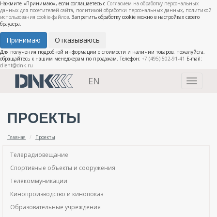
Нажмите «Принимаю», если соглашаетесь с
Согласием на обработку персональных
данных для посетителей сайта
,
политикой обработки персональных данных
,
политикой
использования cookie-файлов
. Запретить обработку cookie можно в настройках своего
браузера.
Принимаю
Отказываюсь
Для получения подробной информации о стоимости и наличии товаров, пожалуйста,
обращайтесь к нашим менеджерам по продажам. Телефон:
+7 (495) 502-91-41
E-mail:
client@dnk.ru
EN
Toggle
navigati
ПРОЕКТЫ
Главная
Проекты
Телерадиовещание
Спортивные объекты и сооружения
Телекоммуникации
Кинопроизводство и кинопоказ
Образовательные учреждения