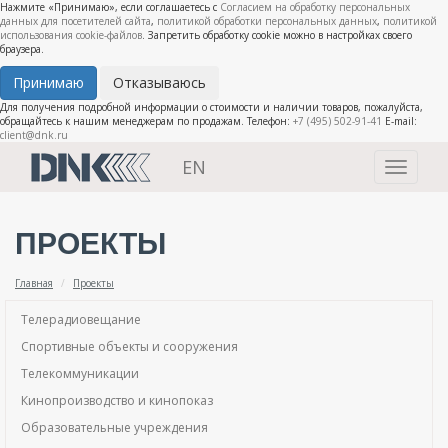
Нажмите «Принимаю», если соглашаетесь с
Согласием на обработку персональных
данных для посетителей сайта
,
политикой обработки персональных данных
,
политикой
использования cookie-файлов
. Запретить обработку cookie можно в настройках своего
браузера.
Принимаю
Отказываюсь
Для получения подробной информации о стоимости и наличии товаров, пожалуйста,
обращайтесь к нашим менеджерам по продажам. Телефон:
+7 (495) 502-91-41
E-mail:
client@dnk.ru
EN
Toggle
navigati
ПРОЕКТЫ
Главная
Проекты
Телерадиовещание
Спортивные объекты и сооружения
Телекоммуникации
Кинопроизводство и кинопоказ
Образовательные учреждения