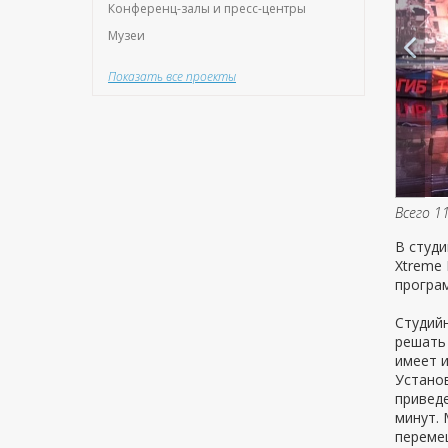
Конференц-залы и пресс-центры
Музеи
Показать все проекты
Всего 1
В студи
Xtreme 
програ
Студий
решать
имеет и
Установ
приведе
минут.
перемещ