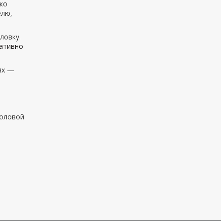
ко
елю,
ловку.
ративно
ях —
головой