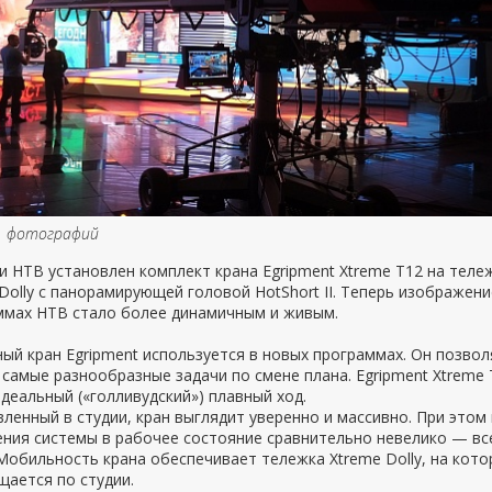
1 фотографий
и НТВ установлен комплект крана Egripment Xtreme T12 на теле
Dolly с панорамирующей головой HotShort II. Теперь изображени
ммах НТВ стало более динамичным и живым.
ный кран
Egripment
используется в новых программах. Он позвол
 самые разнообразные задачи по смене плана.
Egripment Xtreme 
деальный («голливудский») плавный ход.
ленный в студии,
кран выглядит
уверенно и массивно. При этом
ния системы в рабочее состояние сравнительно невелико — вс
 Мобильность крана обеспечивает тележка
Xtreme Dolly, на кот
ается по студии.