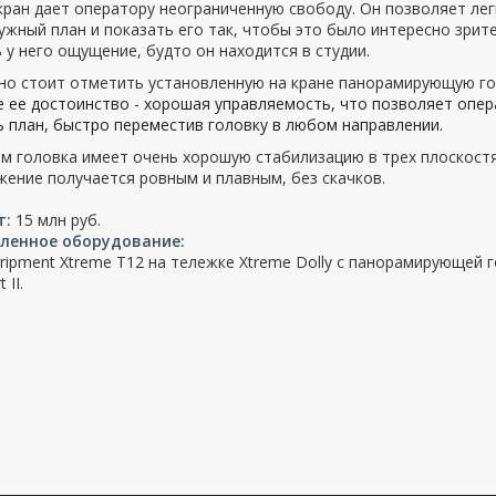
ран дает оператору неограниченную свободу. Он позволяет лег
ужный план и показать его так, чтобы это было интересно зрит
 у него ощущение, будто он находится в студии.
но стоит отметить установленную на кране панорамирующую го
 ее достоинство - хорошая управляемость, что позволяет опе
 план, быстро переместив головку в любом направлении.
ом головка имеет очень хорошую стабилизацию в трех плоскост
ение получается ровным и плавным, без скачков.
т:
15 млн
руб.
ленное оборудование:
ripment Xtreme T12 на тележке Xtreme Dolly с панорамирующей 
 II.