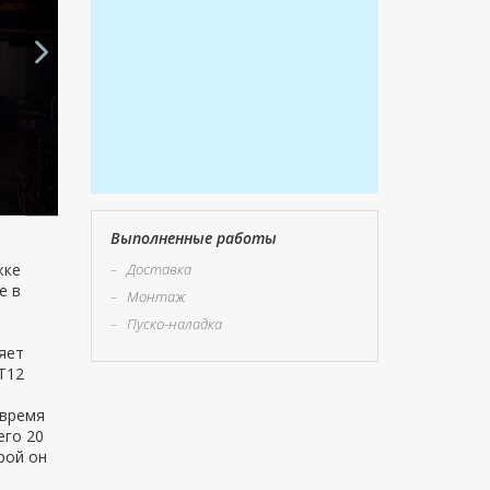
Выполненные работы
жке
–
Доставка
е в
–
Монтаж
–
Пуско-наладка
яет
T12
 время
его 20
орой он