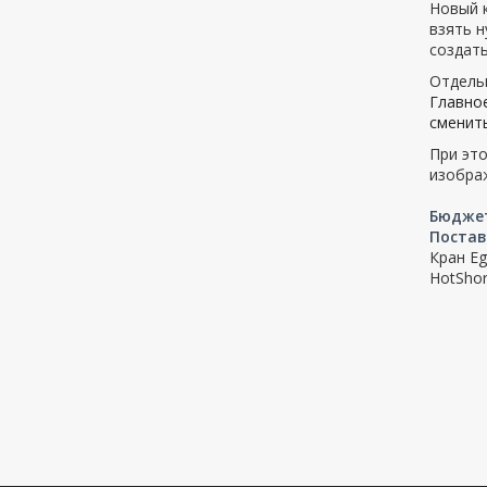
Новый к
взять н
создать
Отдель
Главное
сменить
При эт
изображ
Бюдже
Постав
Кран Eg
HotShort