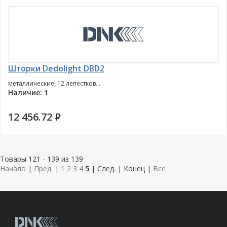
Шторки Dedolight DBD2
металлические, 12 лепестков...
Наличие: 1
12 456.72
P
Товары 121 - 139 из 139
Начало
|
Пред.
|
1
2
3
4
5
| След. | Конец
|
Все