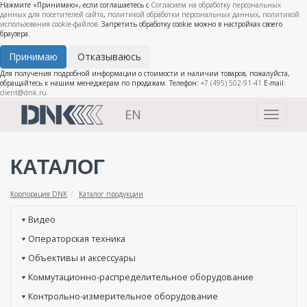
Нажмите «Принимаю», если соглашаетесь с
Согласием на обработку персональных
данных для посетителей сайта
,
политикой обработки персональных данных
,
политикой
использования cookie-файлов
. Запретить обработку cookie можно в настройках своего
браузера.
Принимаю
Отказываюсь
Для получения подробной информации о стоимости и наличии товаров, пожалуйста,
обращайтесь к нашим менеджерам по продажам. Телефон:
+7 (495) 502-91-41
E-mail:
client@dnk.ru
EN
Toggle
navigati
КАТАЛОГ
Корпорация DNK
Каталог продукции
Видео
Операторская техника
Объективы и аксессуары
Коммутационно-распределительное оборудование
Контрольно-измерительное оборудование