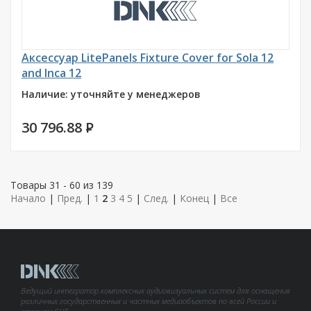
Аксессуар LitePanels Fixture Cover for Sola 12
and Inca 12
Наличие: уточняйте у менеджеров
30 796.88
P
Товары 31 - 60 из 139
Начало
|
Пред.
|
1
2
3
4
5
|
След.
|
Конец
|
Все
Ведущий интегратор комплексных аудиовизуальных систем для оснащения
различных государственных и частных медиаобъектов по всей России и