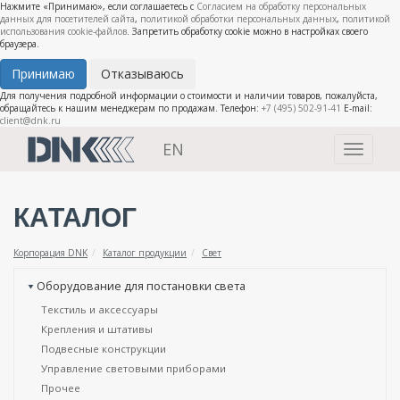
Нажмите «Принимаю», если соглашаетесь с
Согласием на обработку персональных
данных для посетителей сайта
,
политикой обработки персональных данных
,
политикой
использования cookie-файлов
. Запретить обработку cookie можно в настройках своего
браузера.
Принимаю
Отказываюсь
Для получения подробной информации о стоимости и наличии товаров, пожалуйста,
обращайтесь к нашим менеджерам по продажам. Телефон:
+7 (495) 502-91-41
E-mail:
client@dnk.ru
EN
Toggle
navigati
КАТАЛОГ
Корпорация DNK
Каталог продукции
Свет
Оборудование для постановки света
Текстиль и аксессуары
Крепления и штативы
Подвесные конструкции
Управление световыми приборами
Прочее