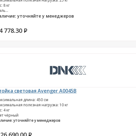
ксимальная полезная нагрузка: 25 кг
с: 8 кг
аль...
аличие: уточняйте у менеджеров
4 778.30
P
тойка световая Avenger A0045B
ксимальная длина: 450 см
ксимальная полезная нагрузка: 10 кг
с: 4 кг
ет чёрный
личие: уточняйте у менеджеров
26 690.00
P