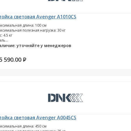
тойка световая Avenger A1010CS
ксимальная длина: 100 см
ксимальная полезная нагрузка: 30 кг
с: 4.5 кг
аль...
аличие: уточняйте у менеджеров
5 590.00
P
тойка световая Avenger A0045CS
ксимальная длина: 450 см