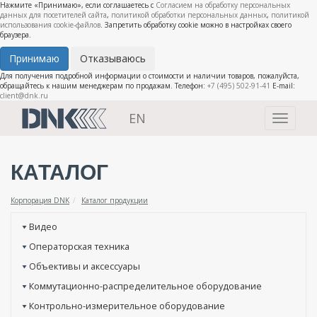
Нажмите «Принимаю», если соглашаетесь с
Согласием на обработку персональных
данных для посетителей сайта
,
политикой обработки персональных данных
,
политикой
использования cookie-файлов
. Запретить обработку cookie можно в настройках своего
браузера.
Принимаю
Отказываюсь
Для получения подробной информации о стоимости и наличии товаров, пожалуйста,
обращайтесь к нашим менеджерам по продажам. Телефон:
+7 (495) 502-91-41
E-mail:
client@dnk.ru
EN
Toggle
navigati
КАТАЛОГ
Корпорация DNK
Каталог продукции
Видео
Операторская техника
Объективы и аксессуары
Коммутационно-распределительное оборудование
Контрольно-измерительное оборудование