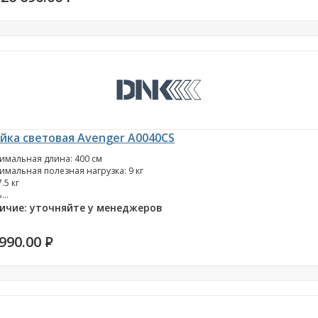
йка световая Avenger A0040CS
имальная длина: 400 см
имальная полезная нагрузка: 9 кг
7.5 кг
...
ичие: уточняйте у менеджеров
 990.00
P