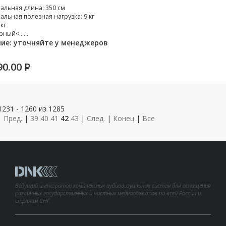
альная длина: 350 см
альная полезная нагрузка: 9 кг
 кг
рный<......
ие: уточняйте у менеджеров
90.00
P
231 - 1260 из 1285
|
Пред.
|
39
40
41
42
43
|
След.
|
Конец
|
Все
Ведущий интегратор комплексных аудиовизуальных систем для оснащения
различных государственных и частных медиаобъектов по всей России и
странам СНГ.