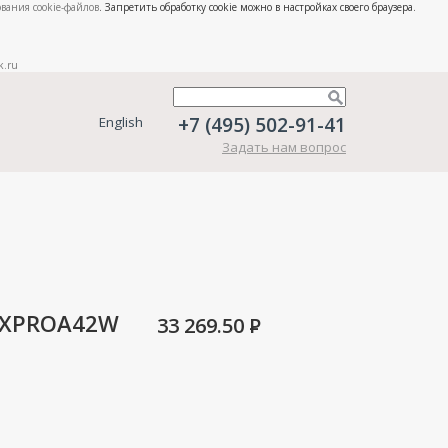
вания cookie-файлов
. Запретить обработку cookie можно в настройках своего браузера.
k.ru
+7 (495) 502-91-41
English
Задать нам вопрос
MXPROA42W
33 269.50
P