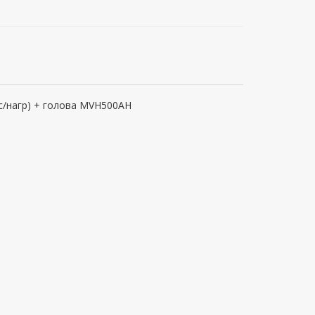
с/нагр) + голова MVH500AH