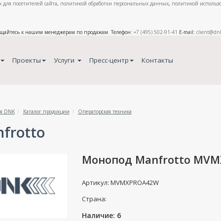
 для посетителей сайта
,
политикой обработки персональных данных
,
политикой использо
ащайтесь к нашим менеджерам по продажам. Телефон:
+7 (495) 502-91-41
E-mail:
client@dn
Проекты
Услуги
Пресс-центр
Контакты
я DNK
Каталог продукции
Операторская техника
frotto
Монопод Manfrotto MV
Артикул: MVMXPROA42W
Страна:
Наличие: 6