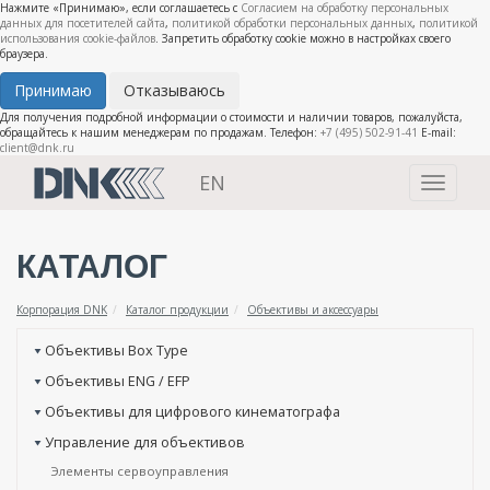
Нажмите «Принимаю», если соглашаетесь с
Согласием на обработку персональных
данных для посетителей сайта
,
политикой обработки персональных данных
,
политикой
использования cookie-файлов
. Запретить обработку cookie можно в настройках своего
браузера.
Принимаю
Отказываюсь
Для получения подробной информации о стоимости и наличии товаров, пожалуйста,
обращайтесь к нашим менеджерам по продажам. Телефон:
+7 (495) 502-91-41
E-mail:
client@dnk.ru
EN
Toggle
navigati
КАТАЛОГ
Корпорация DNK
Каталог продукции
Объективы и аксессуары
Объективы Box Type
Объективы ENG / EFP
Объективы для цифрового кинематографа
Управление для объективов
Элементы сервоуправления