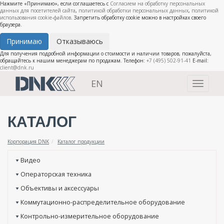
Нажмите «Принимаю», если соглашаетесь с
Согласием на обработку персональных
данных для посетителей сайта
,
политикой обработки персональных данных
,
политикой
использования cookie-файлов
. Запретить обработку cookie можно в настройках своего
браузера.
Принимаю
Отказываюсь
Для получения подробной информации о стоимости и наличии товаров, пожалуйста,
обращайтесь к нашим менеджерам по продажам. Телефон:
+7 (495) 502-91-41
E-mail:
client@dnk.ru
EN
Toggle
navigati
КАТАЛОГ
Корпорация DNK
Каталог продукции
Видео
Операторская техника
Объективы и аксессуары
Коммутационно-распределительное оборудование
Контрольно-измерительное оборудование