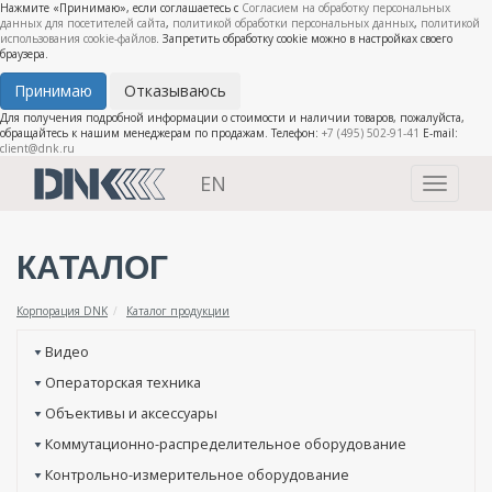
Нажмите «Принимаю», если соглашаетесь с
Согласием на обработку персональных
данных для посетителей сайта
,
политикой обработки персональных данных
,
политикой
использования cookie-файлов
. Запретить обработку cookie можно в настройках своего
браузера.
Принимаю
Отказываюсь
Для получения подробной информации о стоимости и наличии товаров, пожалуйста,
обращайтесь к нашим менеджерам по продажам. Телефон:
+7 (495) 502-91-41
E-mail:
client@dnk.ru
EN
Toggle
navigati
КАТАЛОГ
Корпорация DNK
Каталог продукции
Видео
Операторская техника
Объективы и аксессуары
Коммутационно-распределительное оборудование
Контрольно-измерительное оборудование