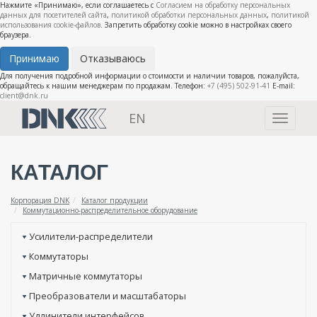
Нажмите «Принимаю», если соглашаетесь с
Согласием на обработку персональных
данных для посетителей сайта
,
политикой обработки персональных данных
,
политикой
использования cookie-файлов
. Запретить обработку cookie можно в настройках своего
браузера.
Принимаю
Отказываюсь
Для получения подробной информации о стоимости и наличии товаров, пожалуйста,
обращайтесь к нашим менеджерам по продажам. Телефон:
+7 (495) 502-91-41
E-mail:
client@dnk.ru
EN
Toggle
navigati
КАТАЛОГ
Корпорация DNK
Каталог продукции
Коммутационно-распределительное оборудование
Усилители-распределители
Коммутаторы
Матричные коммутаторы
Преобразователи и масштабаторы
Удлинители интерфейсов