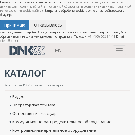
Нажмите «Принимаю», если соглашаетесь с
Согласием на обработку персональных
данных для посетителей сайта
,
политикой обработки персональных данных
,
политикой
использования cookie-файлов
. Запретить обработку cookie можно в настройках своего
браузера.
Принимаю
Отказываюсь
Для получения подробной информации о стоимости и наличии товаров, пожалуйста,
обращайтесь к нашим менеджерам по продажам. Телефон:
+7 (495) 502-91-41
E-mail:
client@dnk.ru
EN
Toggle
navigati
КАТАЛОГ
Корпорация DNK
Каталог продукции
Видео
Операторская техника
Объективы и аксессуары
Коммутационно-распределительное оборудование
Контрольно-измерительное оборудование