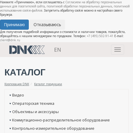
Нажмите «Принимаю», если соглашаетесь с
Согласием на обработку персональных
данных для посетителей сайта
,
политикой обработки персональных данных
,
политикой
использования cookie-файлов
. Запретить обработку cookie можно в настройках своего
браузера.
Принимаю
Отказываюсь
Для получения подробной информации о стоимости и наличии товаров, пожалуйста,
обращайтесь к нашим менеджерам по продажам. Телефон:
+7 (495) 502-91-41
E-mail:
client@dnk.ru
EN
Toggle
navigati
КАТАЛОГ
Корпорация DNK
Каталог продукции
Видео
Операторская техника
Объективы и аксессуары
Коммутационно-распределительное оборудование
Контрольно-измерительное оборудование