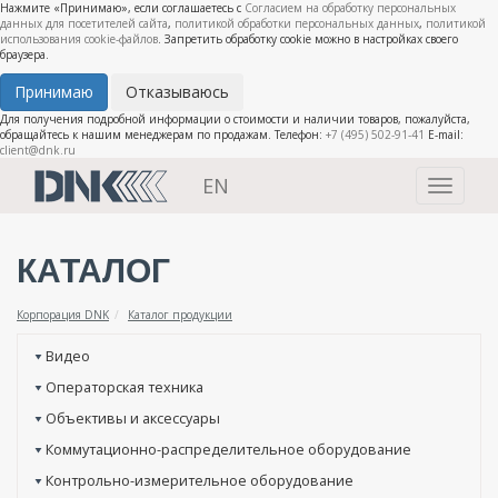
Нажмите «Принимаю», если соглашаетесь с
Согласием на обработку персональных
данных для посетителей сайта
,
политикой обработки персональных данных
,
политикой
использования cookie-файлов
. Запретить обработку cookie можно в настройках своего
браузера.
Принимаю
Отказываюсь
Для получения подробной информации о стоимости и наличии товаров, пожалуйста,
обращайтесь к нашим менеджерам по продажам. Телефон:
+7 (495) 502-91-41
E-mail:
client@dnk.ru
EN
Toggle
navigati
КАТАЛОГ
Корпорация DNK
Каталог продукции
Видео
Операторская техника
Объективы и аксессуары
Коммутационно-распределительное оборудование
Контрольно-измерительное оборудование