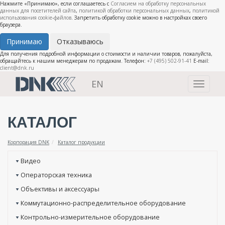
Нажмите «Принимаю», если соглашаетесь с
Согласием на обработку персональных
данных для посетителей сайта
,
политикой обработки персональных данных
,
политикой
использования cookie-файлов
. Запретить обработку cookie можно в настройках своего
браузера.
Принимаю
Отказываюсь
Для получения подробной информации о стоимости и наличии товаров, пожалуйста,
обращайтесь к нашим менеджерам по продажам. Телефон:
+7 (495) 502-91-41
E-mail:
client@dnk.ru
EN
Toggle
navigati
КАТАЛОГ
Корпорация DNK
Каталог продукции
Видео
Операторская техника
Объективы и аксессуары
Коммутационно-распределительное оборудование
Контрольно-измерительное оборудование