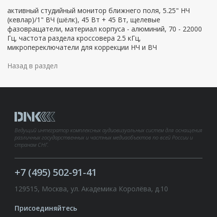
активный студийный монитор ближнего поля, 5.25" НЧ
(кевлар)/1" ВЧ (шёлк), 45 Вт + 45 Вт, щелевые
фазовращатели, материал корпуса - алюминий, 70 - 22000
Гц, частота раздела кроссовера 2.5 кГц,
микропереключатели для коррекции НЧ и ВЧ
Назад в раздел
Ведущий интегратор комплексных аудиовизуальных систем для оснащения
различных государственных и частных медиаобъектов по всей России и
странам СНГ.
+7 (495) 502-91-41
129515, Москва, ул. Академика Королёва, д.10
Присоединяйтесь