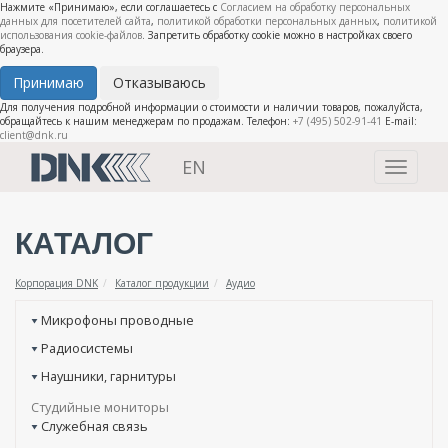
Нажмите «Принимаю», если соглашаетесь с
Согласием на обработку персональных
данных для посетителей сайта
,
политикой обработки персональных данных
,
политикой
использования cookie-файлов
. Запретить обработку cookie можно в настройках своего
браузера.
Принимаю
Отказываюсь
Для получения подробной информации о стоимости и наличии товаров, пожалуйста,
обращайтесь к нашим менеджерам по продажам. Телефон:
+7 (495) 502-91-41
E-mail:
client@dnk.ru
EN
Toggle
navigati
КАТАЛОГ
Корпорация DNK
Каталог продукции
Аудио
Микрофоны проводные
Радиосистемы
Наушники, гарнитуры
Студийные мониторы
Служебная связь