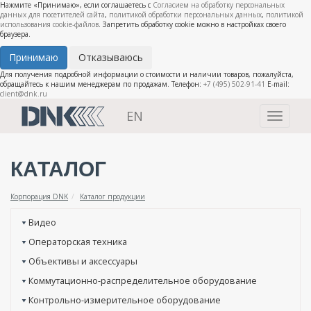
Нажмите «Принимаю», если соглашаетесь с
Согласием на обработку персональных
данных для посетителей сайта
,
политикой обработки персональных данных
,
политикой
использования cookie-файлов
. Запретить обработку cookie можно в настройках своего
браузера.
Принимаю
Отказываюсь
Для получения подробной информации о стоимости и наличии товаров, пожалуйста,
обращайтесь к нашим менеджерам по продажам. Телефон:
+7 (495) 502-91-41
E-mail:
client@dnk.ru
EN
Toggle
navigati
КАТАЛОГ
Корпорация DNK
Каталог продукции
Видео
Операторская техника
Объективы и аксессуары
Коммутационно-распределительное оборудование
Контрольно-измерительное оборудование