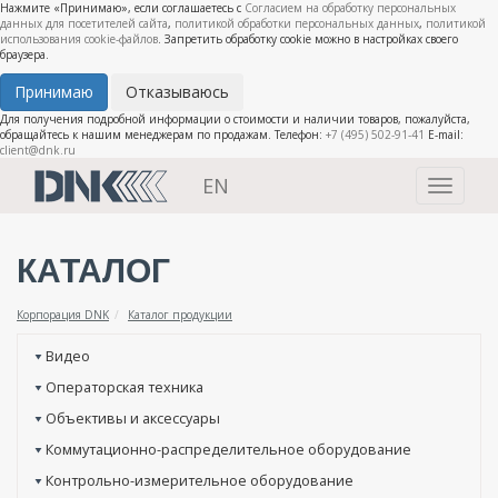
Нажмите «Принимаю», если соглашаетесь с
Согласием на обработку персональных
данных для посетителей сайта
,
политикой обработки персональных данных
,
политикой
использования cookie-файлов
. Запретить обработку cookie можно в настройках своего
браузера.
Принимаю
Отказываюсь
Для получения подробной информации о стоимости и наличии товаров, пожалуйста,
обращайтесь к нашим менеджерам по продажам. Телефон:
+7 (495) 502-91-41
E-mail:
client@dnk.ru
EN
Toggle
navigati
КАТАЛОГ
Корпорация DNK
Каталог продукции
Видео
Операторская техника
Объективы и аксессуары
Коммутационно-распределительное оборудование
Контрольно-измерительное оборудование