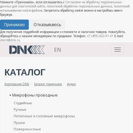
Нажмите «Принимаю», если соглашаетесь с
Согласием на обработку персональных
данных для посетителей сайта
,
политикой обработки персональных данных
,
политикой
использования cookie-файлов
. Запретить обработку cookie можно в настройках своего
браузера.
Принимаю
Отказываюсь
Для получения подробной информации о стоимости и наличии товаров, пожалуйста,
обращайтесь к нашим менеджерам по продажам. Телефон:
+7 (495) 502-91-41
E-mail:
client@dnk.ru
EN
Toggle
navigati
КАТАЛОГ
Корпорация DNK
Каталог продукции
Аудио
Микрофоны проводные
Студийные
Ручные
Петличные и головные микрофоны
Пушки
Поверхностные