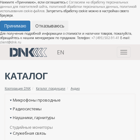
Нажмите «Принимаю», если соглашаетесь с
Согласием на обработку персональных
данных для посетителей сайта
,
политикой обработки персональных данных
,
политикой
использования cookie-файлов
. Запретить обработку cookie можно в настройках своего
браузера.
Принимаю
Отказываюсь
Для получения подробной информации о стоимости и наличии товаров, пожалуйста,
обращайтесь к нашим менеджерам по продажам. Телефон:
+7 (495) 502-91-41
E-mail:
client@dnk.ru
EN
Toggle
navigati
КАТАЛОГ
Корпорация DNK
Каталог продукции
Аудио
Микрофоны проводные
Радиосистемы
Наушники, гарнитуры
Студийные мониторы
Служебная связь