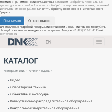
Нажмите «Принимаю», если соглашаетесь с
Согласием на обработку персональных
данных для посетителей сайта
,
политикой обработки персональных данных
,
политикой
использования cookie-файлов
. Запретить обработку cookie можно в настройках своего
браузера.
Принимаю
Отказываюсь
Для получения подробной информации о стоимости и наличии товаров, пожалуйста,
обращайтесь к нашим менеджерам по продажам. Телефон:
+7 (495) 502-91-41
E-mail:
client@dnk.ru
EN
Toggle
navigati
КАТАЛОГ
Корпорация DNK
Каталог продукции
Видео
Операторская техника
Объективы и аксессуары
Коммутационно-распределительное оборудование
Контрольно-измерительное оборудование