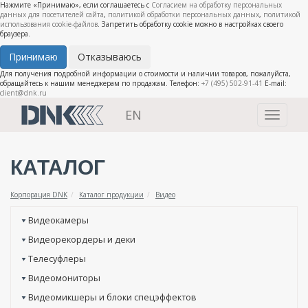
Нажмите «Принимаю», если соглашаетесь с
Согласием на обработку персональных
данных для посетителей сайта
,
политикой обработки персональных данных
,
политикой
использования cookie-файлов
. Запретить обработку cookie можно в настройках своего
браузера.
Принимаю
Отказываюсь
Для получения подробной информации о стоимости и наличии товаров, пожалуйста,
обращайтесь к нашим менеджерам по продажам. Телефон:
+7 (495) 502-91-41
E-mail:
client@dnk.ru
EN
Toggle
navigati
КАТАЛОГ
Корпорация DNK
Каталог продукции
Видео
Видеокамеры
Видеорекордеры и деки
Телесуфлеры
Видеомониторы
Видеомикшеры и блоки спецэффектов