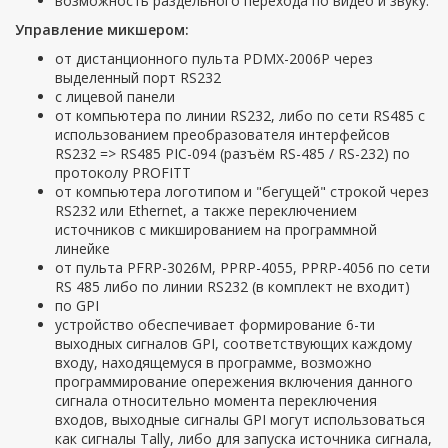
возможность раздельного перехода по видео и звуку.
Управление микшером:
от дистанционного пульта PDMX-2006P через
выделенный порт RS232
с лицевой панели
от компьютера по линии RS232, либо по сети RS485 с
использованием преобразователя интерфейсов
RS232 => RS485 PIC-094 (разъём RS-485 / RS-232) по
протоколу PROFITT
от компьютера логотипом и "бегущей" строкой через
RS232 или Ethernet, а также переключением
источников с микшированием на программной
линейке
от пульта PFRP-3026M, PPRP-4055, PPRP-4056 по сети
RS 485 либо по линии RS232 (в комплект не входит)
по GPI
устройство обеспечивает формирование 6-ти
выходных сигналов GPI, соответствующих каждому
входу, находящемуся в программе, возможно
программирование опережения включения данного
сигнала относительно момента переключения
входов, выходные сигналы GPI могут использоваться
как сигналы Tally, либо для запуска источника сигнала,