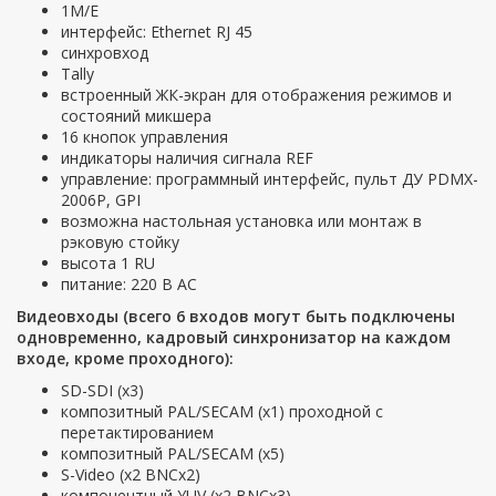
1M/E
интерфейс: Ethernet RJ 45
синхровход
Tally
встроенный ЖК-экран для отображения режимов и
состояний микшера
16 кнопок управления
индикаторы наличия сигнала REF
управление: программный интерфейс, пульт ДУ PDMX-
2006P, GPI
возможна настольная установка или монтаж в
рэковую стойку
высота 1 RU
питание: 220 В AC
Видеовходы (всего 6 входов могут быть подключены
одновременно, кадровый синхронизатор на каждом
входе, кроме проходного):
SD-SDI (х3)
композитный PAL/SECAM (х1) проходной с
перетактированием
композитный PAL/SECAM (х5)
S-Video (х2 BNCх2)
компонентный YUV (х2 BNCх3)