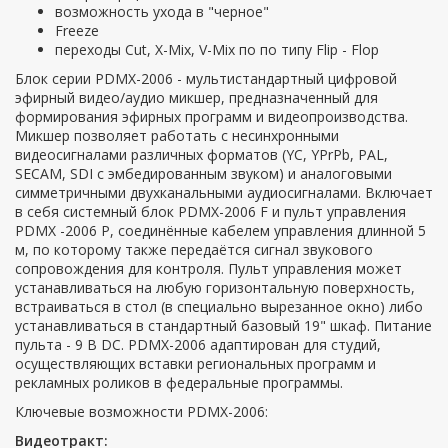
возможность ухода в "черное"
Freeze
переходы Cut, X-Mix, V-Mix по по типу Flip - Flop
Блок серии PDMX-2006 - мультистандартный цифровой
эфирный видео/аудио микшер, предназначенный для
формирования эфирных программ и видеопроизводства.
Микшер позволяет работать с несинхронными
видеосигналами различных форматов (YC, YPrPb, PAL,
SECAM, SDI с эмбедированным звуком) и аналоговыми
симметричными двухканальными аудиосигналами. Включает
в себя системный блок PDMX-2006 F и пульт управления
PDMX -2006 P, соединённые кабелем управления длинной 5
м, по которому также передаётся сигнал звукового
сопровождения для контроля. Пульт управления может
устанавливаться на любую горизонтальную поверхность,
встраиваться в стол (в специально вырезанное окно) либо
устанавливаться в стандартный базовый 19" шкаф. Питание
пульта - 9 В DC. PDMX-2006 адаптирован для студий,
осуществляющих вставки региональных программ и
рекламных роликов в федеральные программы.
Ключевые возможности PDMX-2006:
Видеотракт: