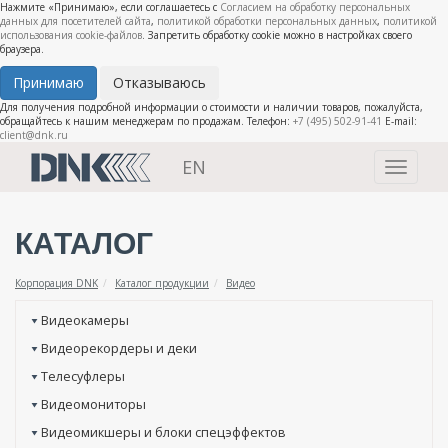
Нажмите «Принимаю», если соглашаетесь с
Согласием на обработку персональных
данных для посетителей сайта
,
политикой обработки персональных данных
,
политикой
использования cookie-файлов
. Запретить обработку cookie можно в настройках своего
браузера.
Принимаю
Отказываюсь
Для получения подробной информации о стоимости и наличии товаров, пожалуйста,
обращайтесь к нашим менеджерам по продажам. Телефон:
+7 (495) 502-91-41
E-mail:
client@dnk.ru
EN
Toggle
navigati
КАТАЛОГ
Корпорация DNK
Каталог продукции
Видео
Видеокамеры
Видеорекордеры и деки
Телесуфлеры
Видеомониторы
Видеомикшеры и блоки спецэффектов