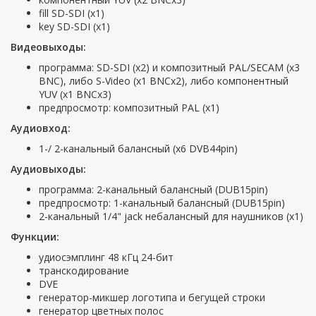
fill SD-SDI (x1)
key SD-SDI (x1)
Видеовыходы:
программа: SD-SDI (х2) и композитный PAL/SECAM (х3
BNC), либо S-Video (х1 BNCх2), либо компонентный
YUV (х1 BNCх3)
предпросмотр: композитный PAL (х1)
Аудиовход:
1-/ 2-канальный балансный (х6 DVB44pin)
Аудиовыходы:
программа: 2-канальный балансный (DUB15pin)
предпросмотр: 1-канальный балансный (DUB15pin)
2-канальный 1/4" jack небалансный для наушников (х1)
Функции:
удиосэмплинг 48 кГц 24-бит
транскодирование
DVE
генератор-микшер логотипа и бегущей строки
генератор цветных полос