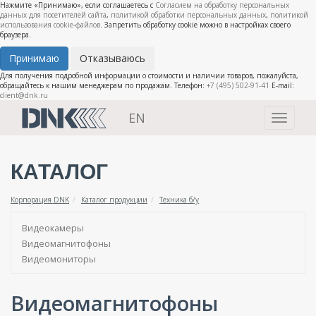
Нажмите «Принимаю», если соглашаетесь с
Согласием на обработку персональных
данных для посетителей сайта
,
политикой обработки персональных данных
,
политикой
использования cookie-файлов
. Запретить обработку cookie можно в настройках своего
браузера.
Принимаю
Отказываюсь
Для получения подробной информации о стоимости и наличии товаров, пожалуйста,
обращайтесь к нашим менеджерам по продажам. Телефон:
+7 (495) 502-91-41
E-mail:
client@dnk.ru
EN
Toggle
navigati
КАТАЛОГ
Корпорация DNK
Каталог продукции
Техника б/у
Видеокамеры
Видеомагнитофоны
Видеомониторы
Видеомагнитофоны