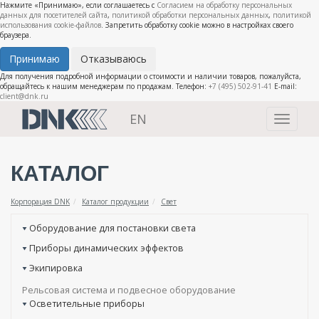
Нажмите «Принимаю», если соглашаетесь с
Согласием на обработку персональных
данных для посетителей сайта
,
политикой обработки персональных данных
,
политикой
использования cookie-файлов
. Запретить обработку cookie можно в настройках своего
браузера.
Принимаю
Отказываюсь
Для получения подробной информации о стоимости и наличии товаров, пожалуйста,
обращайтесь к нашим менеджерам по продажам. Телефон:
+7 (495) 502-91-41
E-mail:
client@dnk.ru
EN
Toggle
navigati
КАТАЛОГ
Корпорация DNK
Каталог продукции
Свет
Оборудование для постановки света
Приборы динамических эффектов
Экипировка
Рельсовая система и подвесное оборудование
Осветительные приборы