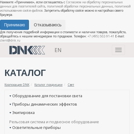
Нажмите «Принимаю», если соглашаетесь с
Согласием на обработку персональных
данных для посетителей сайта
,
политикой обработки персональных данных
,
политикой
использования cookie-файлов
. Запретить обработку cookie можно в настройках своего
браузера.
Принимаю
Отказываюсь
Для получения подробной информации о стоимости и наличии товаров, пожалуйста,
обращайтесь к нашим менеджерам по продажам. Телефон:
+7 (495) 502-91-41
E-mail:
client@dnk.ru
EN
Toggle
navigati
КАТАЛОГ
Корпорация DNK
Каталог продукции
Свет
Оборудование для постановки света
Приборы динамических эффектов
Экипировка
Рельсовая система и подвесное оборудование
Осветительные приборы