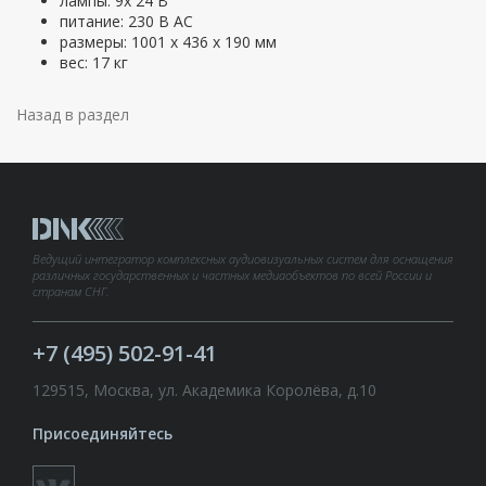
лампы: 9х 24 В
питание: 230 В АС
размеры: 1001 x 436 x 190 мм
вес: 17 кг
Назад в раздел
Ведущий интегратор комплексных аудиовизуальных систем для оснащения
различных государственных и частных медиаобъектов по всей России и
странам СНГ.
+7 (495) 502-91-41
129515, Москва, ул. Академика Королёва, д.10
Присоединяйтесь