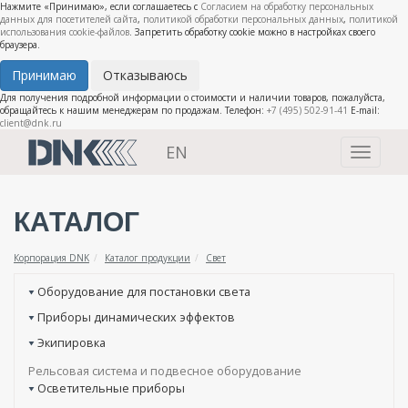
Нажмите «Принимаю», если соглашаетесь с
Согласием на обработку персональных
данных для посетителей сайта
,
политикой обработки персональных данных
,
политикой
использования cookie-файлов
. Запретить обработку cookie можно в настройках своего
браузера.
Принимаю
Отказываюсь
Для получения подробной информации о стоимости и наличии товаров, пожалуйста,
обращайтесь к нашим менеджерам по продажам. Телефон:
+7 (495) 502-91-41
E-mail:
client@dnk.ru
EN
Toggle
navigati
КАТАЛОГ
Корпорация DNK
Каталог продукции
Свет
Оборудование для постановки света
Приборы динамических эффектов
Экипировка
Рельсовая система и подвесное оборудование
Осветительные приборы